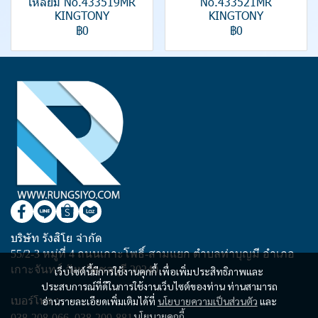
เหลี่ยม No.433519MR
No.433521MR
KINGTONY
KINGTONY
฿0
฿0
บริษัท รังสิโย จำกัด
55/2-3 หมู่ที่ 4 ถนนเกาะโพธิ์-สามแยก ตำบลท่าบุญมี อำเภอ
เกาะจันทร์ จังหวัดชลบุรี 20240
เว็บไซต์นี้มีการใช้งานคุกกี้ เพื่อเพิ่มประสิทธิภาพและ
ประสบการณ์ที่ดีในการใช้งานเว็บไซต์ของท่าน ท่านสามารถ
เบอร์โทร :
อ่านรายละเอียดเพิ่มเติมได้ที่
นโยบายความเป็นส่วนตัว
และ
นโยบายคุกกี้
038-208-066
,
038-209-881