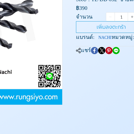
฿390
จำนวน
เพิ่มลงตะกร้า
แบรนด์:
หมวดหมู่:
NACHI
แชร์