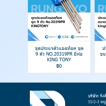
ชุดประแจตัวแอลท็อค ชุด
ป
9 ตัว NO.20319PR ยี่ห้อ
ขน
KING TONY
฿0
บริษัท รัง
55/2-3 หม