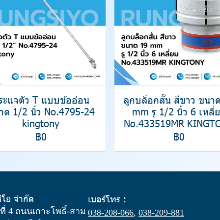
ระแจตัว T แบบข้ออ่อน
ลูกบล็อกสั้น สีขาว ขนา
าด 1/2 นิ้ว No.4795-24
mm รู 1/2 นิ้ว 6 เหลี่
kingtony
No.433519MR KINGT
฿0
฿0
สิโย จำกัด
เบอร์โทร :
ู่ที่ 4 ถนนเกาะโพธิ์-สาม
038-208-066
,
038-209-881