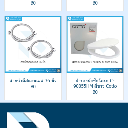
฿0
฿0
สายน้ำดีสแตนเลส 36 นิ้ว
ฝารองนั่งชักโครก C-
90055HM สีขาว Cotto
฿0
฿0