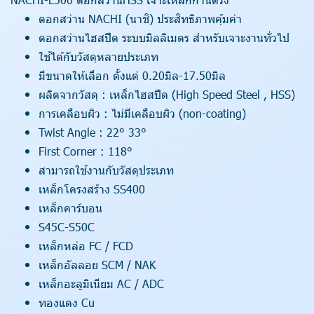
ดอกสว่าน NACHI (นาชิ) ประสิทธิภาพคุ้มค่า
ดอกสว่านไฮสปีด ระบบมิลลิเมตร สำหรับเจาะงานทั่วไป
ใช้ได้กับวัสดุหลายประเภท
มีขนาดให้เลือก ตั้งแต่ 0.20มิล-17.50มิล
ผลิตจากวัสดุ : เหล็กไฮสปีด (High Speed Steel , HSS)
การเคลือบผิว : ไม่มีเคลือบผิว (non-coating)
Twist Angle : 22° 33°
First Corner : 118°
สามารถใช้งานกับวัสดุประเภท
เหล็กโครงสร้าง SS400
เหล็กคาร์บอน
S45C-S50C
เหล็กหล่อ FC / FCD
เหล็กอัลลอย SCM / NAK
เหล็กอะลูมิเนียม AC / ADC
ทองแดง Cu