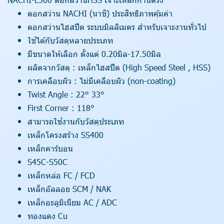
ดอกสว่าน NACHI (นาชิ) ประสิทธิภาพคุ้มค่า
ดอกสว่านไฮสปีด ระบบมิลลิเมตร สำหรับเจาะงานทั่วไป
ใช้ได้กับวัสดุหลายประเภท
มีขนาดให้เลือก ตั้งแต่ 0.20มิล-17.50มิล
ผลิตจากวัสดุ : เหล็กไฮสปีด (High Speed Steel , HSS)
การเคลือบผิว : ไม่มีเคลือบผิว (non-coating)
Twist Angle : 22° 33°
First Corner : 118°
สามารถใช้งานกับวัสดุประเภท
เหล็กโครงสร้าง SS400
เหล็กคาร์บอน
S45C-S50C
เหล็กหล่อ FC / FCD
เหล็กอัลลอย SCM / NAK
เหล็กอะลูมิเนียม AC / ADC
ทองแดง Cu