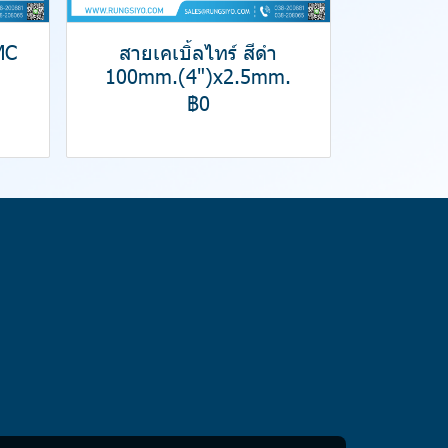
MC
สายเคเบิ้ลไทร์ สีดำ
100mm.(4")x2.5mm.
฿0