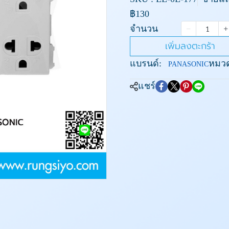
฿130
จำนวน
เพิ่มลงตะกร้า
แบรนด์:
หมวด
PANASONIC
แชร์