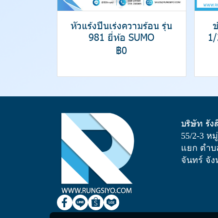
หัวแร้งปืนเร่งความร้อน รุ่น
ข
981 ยี่ห้อ SUMO
1/
฿0
บริษัท รัง
55/2-3 หม
แยก ตำบล
จันทร์ จั