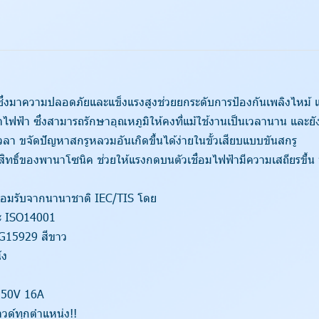
 ซึ่งมาความปลอดภัยและแข็งแรงสูงช่วยยกระดับการป้องกันเพลิงไหม้
ฟ้า ซึ่งสามารถรักษาอุณหภูมิให้คงที่แม้ใช้งานเป็นเวลานาน และยัง
ลา ขจัดปัญหาสกรูหลวมอันเกิดขึ้นได้ง่ายในขั้วเสียบแบบขันสกรู
มสิทธิ์ของพานาโซนิค ช่วยให้แรงกดบนตัวเชื่อมไฟฟ้ามีความเสถียรขึ้น 
ยอมรับจากนานาชาติ IEC/TIS โดย
ละ ISO14001
WEG15929 สีขาว
ัง
 250V 16A
วด์ทุกตำแหน่ง!!