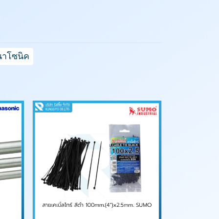
านาโซนิค