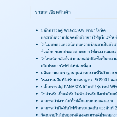
รายละเอียดสินค้า
ปลั๊กกราวด์คู่ WEG15929 พานาโซนิค
ยกระดับความปลอดภัยด้วยการใช้ยูเรียเรซิ่น
ใช้แผ่นทองแดงชนิดทนความร้อนมาเป็นตัวนำไฟ
ขั้วเสียบอเนกประสงค์ ลดการใช้แรงงานและเว
ใช้เทคนิคกลัวขั้วด้วยคอยล์สปริงซึ่งเป็นกรร
เกิดประกายไฟฟ้าให้น้อยที่สุด
ผลิตตามมาตราฐานอุตสาหกรรมที่ได้รับการ
โรงงานผลิตที่ได้รับมาตราฐาน ISO9001 แ
ปลั๊กกราวด์คู่ PANASONIC แท้!! รุ่นใหม่ 
ใช้สำหรับเป็นเต้ารับไฟฟ้าสำหรับฝังเข้ากับผน
สามารถใช้งานได้ทั้งปลั๊กแบบกลมและแบน
สามารถใช้ได้กับไฟฟ้ากระแสสลับ แรงดันที่
วัสดุภายในใช้ทองเหลืองคุณภาพดีย้ำสายกรา