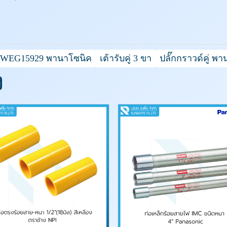
คู่ WEG15929 พานาโซนิค
เต้ารับคู่ 3 ขา
ปลั๊กกราวด์คู่ พ
ง