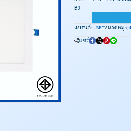
฿0
แบรนด์:
หมวดหมู่:
BEC
อุ
แชร์