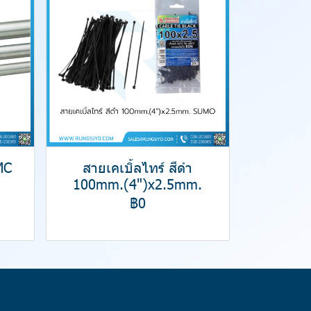
MC
สายเคเบิ้ลไทร์ สีดำ
100mm.(4")x2.5mm.
฿0