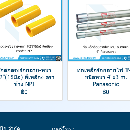
้อต่อตรงร้อยสาย-หนา
ท่อเหล็กร้อยสายไฟ I
2"(18มิล) สีเหลือง ตรา
ชนิดหนา 4"x3 m.
ช้าง NPI
Panasonic
฿0
฿0
สิโย จำกัด
เบอร์โทร :