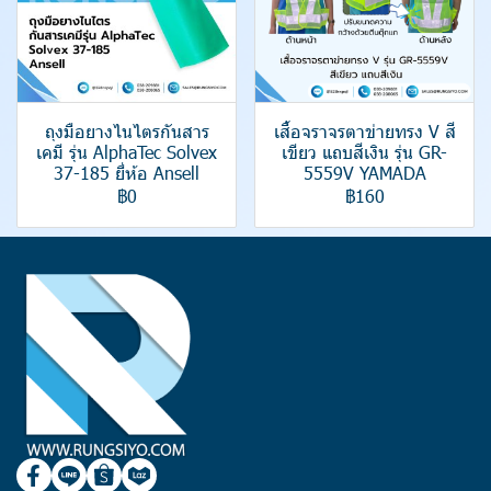
ถุงมือยางไนไตรกันสาร
เสื้อจราจรตาข่ายทรง V สี
เคมี รุ่น AlphaTec Solvex
เขียว แถบสีเงิน รุ่น GR-
37-185 ยี่ห้อ Ansell
5559V YAMADA
฿0
฿160