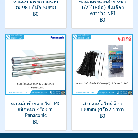
หัวแร้งปืนเร่งความร้อน
ข้อต่อตรงร้อยสาย-หนา
รุ่น 981 ยี่ห้อ SUMO
1/2"(18มิล) สีเหลือง
ตราช้าง NPI
฿0
฿0
ท่อเหล็กร้อยสายไฟ IMC
สายเคเบิ้ลไทร์ สีดำ
ชนิดหนา 4"x3 m.
100mm.(4")x2.5mm.
Panasonic
฿0
฿0