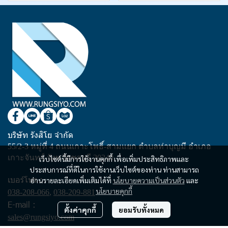
บริษัท รังสิโย จำกัด
55/2-3 หมู่ที่ 4 ถนนเกาะโพธิ์-สามแยก ตำบลท่าบุญมี อำเภอ
เกาะจันทร์ จังหวัดชลบุรี 20240
เว็บไซต์นี้มีการใช้งานคุกกี้ เพื่อเพิ่มประสิทธิภาพและ
ประสบการณ์ที่ดีในการใช้งานเว็บไซต์ของท่าน ท่านสามารถ
เบอร์โทร :
อ่านรายละเอียดเพิ่มเติมได้ที่
นโยบายความเป็นส่วนตัว
และ
นโยบายคุกกี้
038-208-066
,
038-209-881
E-mail :
ตั้งค่าคุกกี้
ยอมรับทั้งหมด
sales@rungsiyo.com