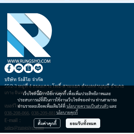
บริษัท รังสิโย จำกัด
55/2-3 หมู่ที่ 4 ถนนเกาะโพธิ์-สามแยก ตำบลท่าบุญมี อำเภอ
เกาะจันทร์ จังหวัดชลบุรี 20240
เว็บไซต์นี้มีการใช้งานคุกกี้ เพื่อเพิ่มประสิทธิภาพและ
ประสบการณ์ที่ดีในการใช้งานเว็บไซต์ของท่าน ท่านสามารถ
เบอร์โทร :
อ่านรายละเอียดเพิ่มเติมได้ที่
นโยบายความเป็นส่วนตัว
และ
นโยบายคุกกี้
038-208-066
,
038-209-881
E-mail :
ตั้งค่าคุกกี้
ยอมรับทั้งหมด
sales@rungsiyo.com