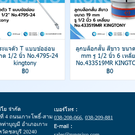
ระแจตัว T แบบข้ออ่อน
ลูกบล็อกสั้น สีขาว ขนา
าด 1/2 นิ้ว No.4795-24
mm รู 1/2 นิ้ว 6 เหลี่
kingtony
No.433519MR KINGT
฿0
฿0
สิโย จำกัด
เบอร์โทร :
ู่ที่ 4 ถนนเกาะโพธิ์-สาม
038-208-066
,
038-209-881
ท่าบุญมี อำเภอเกาะ
E-mail :
งหวัดชลบุรี 20240
sales@rungsiyo.com