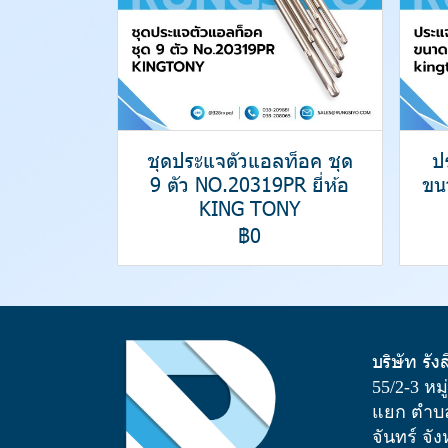
ชุดประแจตัวแอลท็อค ชุด
ป
9 ตัว NO.20319PR ยี่ห้อ
ขน
KING TONY
฿0
บริษัท รัง
55/2-3 หม
แยก ตำบล
จันทร์ จั