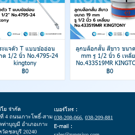
ระแจตัว T แบบข้ออ่อน
ลูกบล็อกสั้น สีขาว ขนา
าด 1/2 นิ้ว No.4795-24
mm รู 1/2 นิ้ว 6 เหลี่
kingtony
No.433519MR KINGT
฿0
฿0
สิโย จำกัด
เบอร์โทร :
ู่ที่ 4 ถนนเกาะโพธิ์-สาม
038-208-066
,
038-209-881
ท่าบุญมี อำเภอเกาะ
E-mail :
งหวัดชลบุรี 20240
sales@rungsiyo.com