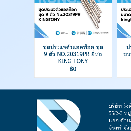
ชุดประแจตัวแอลท็อค ชุด
ป
9 ตัว NO.20319PR ยี่ห้อ
ขน
KING TONY
฿0
บริษัท รัง
55/2-3 หม
แยก ตำบล
จันทร์ จั