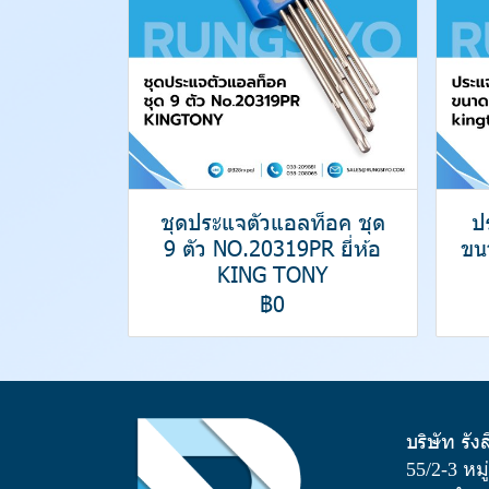
ชุดประแจตัวแอลท็อค ชุด
ป
9 ตัว NO.20319PR ยี่ห้อ
ขน
KING TONY
฿0
บริษัท รัง
55/2-3 หม