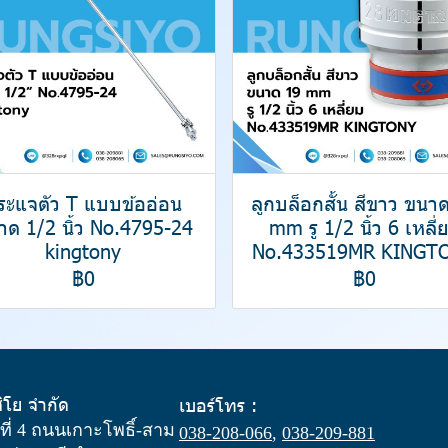
ระแจตัว T แบบข้ออ่อน
ลูกบล็อกสั้น สีขาว ขนา
าด 1/2 นิ้ว No.4795-24
mm รู 1/2 นิ้ว 6 เหลี่
kingtony
No.433519MR KINGT
฿0
฿0
สิโย จำกัด
เบอร์โทร :
ู่ที่ 4 ถนนเกาะโพธิ์-สาม
038-208-066
,
038-209-881