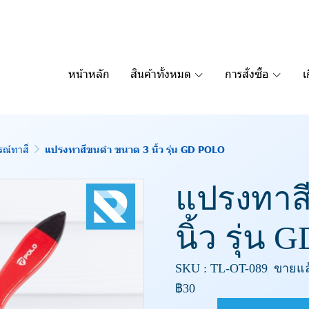
หน้าหลัก
สินค้าทั้งหมด
การสั่งซื้อ
เ
รณ์ทาสี
แปรงทาสีขนดำ ขนาด 3 นิ้ว รุ่น GD POLO
แปรงทาส
นิ้ว รุ่น
SKU : TL-OT-089
ขายแล้
฿30