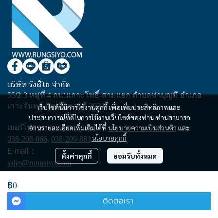
บริษัท รังสิโย จำกัด
55/2-3 หมู่ที่ 4 ถนนเกาะโพธิ์-สามแยก ตำบลท่าบุญมี อำเภอ
เกาะจันทร์ จังหวัดชลบุรี 20240
เว็บไซต์นี้มีการใช้งานคุกกี้ เพื่อเพิ่มประสิทธิภาพและ
ประสบการณ์ที่ดีในการใช้งานเว็บไซต์ของท่าน ท่านสามารถ
เบอร์โทร :
อ่านรายละเอียดเพิ่มเติมได้ที่
นโยบายความเป็นส่วนตัว
และ
นโยบายคุกกี้
038-208-066
,
038-209-881
E-mail :
ตั้งค่าคุกกี้
ยอมรับทั้งหมด
sales@rungsiyo.com
฿0
Copyright | All Rights Reserved | Powered by rungsiyo.com
ติดต่อเรา
Powered By
MakeWebEasy