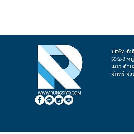
บริษัท รัง
55/2-3 หม
แยก ตำบล
จันทร์ จั