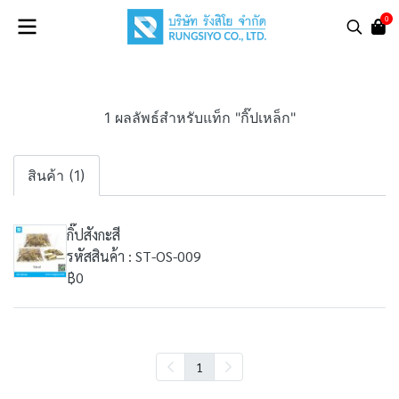
0
1 ผลลัพธ์สำหรับแท็ก "กิ๊ปเหล็ก"
สินค้า (1)
กิ๊ปสังกะสี
รหัสสินค้า : ST-OS-009
฿0
1