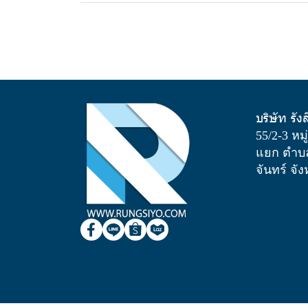
บริษัท รัง
55/2-3 หม
แยก ตำบล
จันทร์ จั