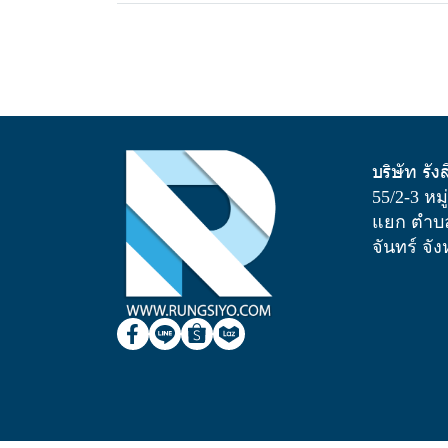
บริษัท รัง
55/2-3 หม
แยก ตำบล
จันทร์ จั