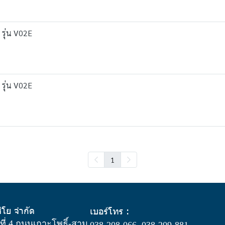
 รุ่น V02E
 รุ่น V02E
1
สิโย จำกัด
เบอร์โทร :
ู่ที่ 4 ถนนเกาะโพธิ์-สาม