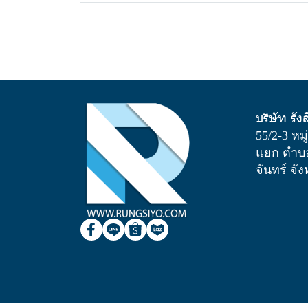
บริษัท รัง
55/2-3 หม
แยก ตำบล
จันทร์ จั