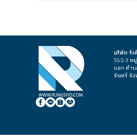
บริษัท รัง
55/2-3 หม
แยก ตำบล
จันทร์ จั