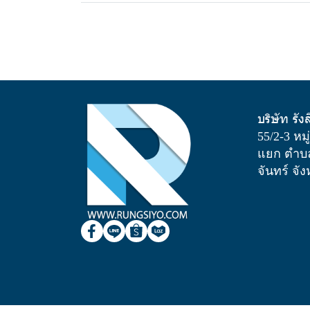
บริษัท รัง
55/2-3 หม
แยก ตำบล
จันทร์ จั