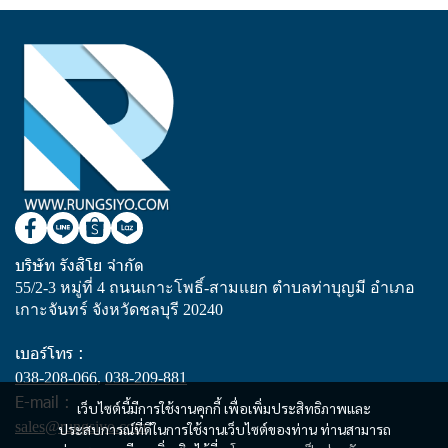
บริษัท รังสิโย จำกัด
55/2-3 หมู่ที่ 4 ถนนเกาะโพธิ์-สามแยก ตำบลท่าบุญมี อำเภอ
เกาะจันทร์ จังหวัดชลบุรี 20240
เบอร์โทร :
038-208-066
,
038-209-881
E-mail :
เว็บไซต์นี้มีการใช้งานคุกกี้ เพื่อเพิ่มประสิทธิภาพและ
sales@rungsiyo.com
ประสบการณ์ที่ดีในการใช้งานเว็บไซต์ของท่าน ท่านสามารถ