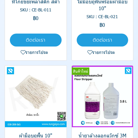
ที่โกยขยะพลาสติก สีดำ
ไม้ม็อบถูพื้นพร้อมผ้าม็อบ
10"
SKU : CE-BL-011
SKU : CE-BL-021
฿0
฿0
ติดต่อเรา
ติดต่อเรา
รายการโปรด
รายการโปรด
สินค้าใหม่
ผ้าม็อบถูพื้น 10"
น้ำยาล้างลอกแว๊กซ์ 3M