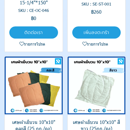
15-1/4"*150"
SKU : SE-ST-001
SKU : CE-OC-046
฿260
฿0
ติดต่อเรา
เพิ่มลงตะกร้า
รายการโปรด
รายการโปรด
เศษผ้าเย็บวน 10"x10"
เศษผ้าเย็บวน 10"x10" สี
คละสี (25 กก./ถุง)
ขาว (25กก./ถุง)