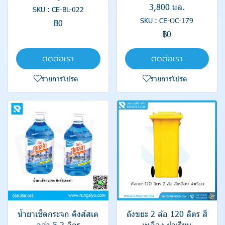
3,800 มล.
SKU : CE-BL-022
SKU : CE-OC-179
฿0
฿0
ติดต่อเรา
ติดต่อเรา
รายการโปรด
รายการโปรด
น้ำยาเช็ดกระจก คิงส์สเต
ถังขยะ 2 ล้อ 120 ลิตร สี
ลล่า 5.2 ลิตร
เหลือง ฝาเรียบ