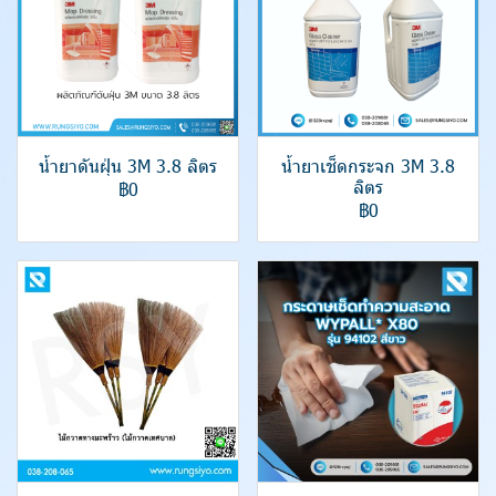
น้ำยาดันฝุ่น 3M 3.8 ลิตร
น้ำยาเช็ดกระจก 3M 3.8
ลิตร
฿0
฿0