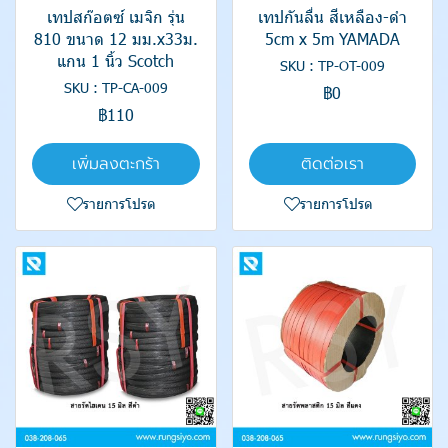
เทปสก๊อตซ์ เมจิก รุ่น
เทปกันลื่น สีเหลือง-ดำ
810 ขนาด 12 มม.x33ม.
5cm x 5m YAMADA
แกน 1 นิ้ว Scotch
SKU : TP-OT-009
SKU : TP-CA-009
฿0
฿110
เพิ่มลงตะกร้า
ติดต่อเรา
รายการโปรด
รายการโปรด