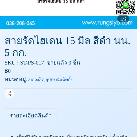
1/2
สายรัดไฮเดน 15 มิล สีดำ นน.
5 กก.
SKU : ST-PS-017
ขายแล้ว 0 ชิ้น
฿0
หมวดหมู่:
เบ็ดเตล็ด
,
อุปกรณ์แพ็คกิ้ง
แชร์
รายละเอียดสินค้า
เป็นที่ได้รับความนิยมสูง เนื่องจากมีความเหนียว น้ำหนัก