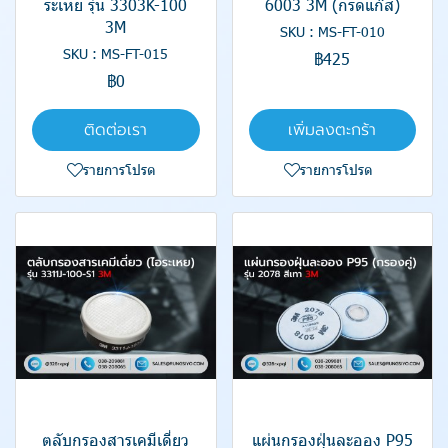
ระเหย รุ่น 3303K-100
6003 3M (กรดแก๊ส)
3M
SKU : MS-FT-010
SKU : MS-FT-015
฿425
฿0
ติดต่อเรา
เพิ่มลงตะกร้า
รายการโปรด
รายการโปรด
ตลับกรองสารเคมีเดี่ยว
แผ่นกรองฝุ่นละออง P95