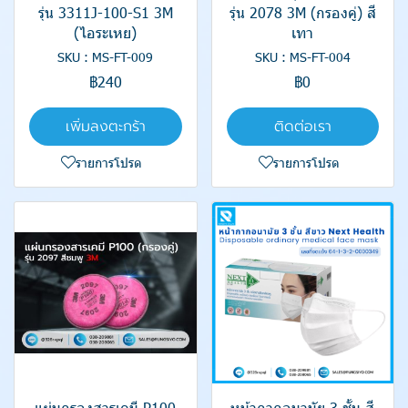
รุ่น 3311J-100-S1 3M
รุ่น 2078 3M (กรองคู่) สี
(ไอระเหย)
เทา
SKU : MS-FT-009
SKU : MS-FT-004
฿240
฿0
เพิ่มลงตะกร้า
ติดต่อเรา
รายการโปรด
รายการโปรด
แผ่นกรองสารเคมี P100
หน้ากากอนามัย 3 ชั้น สี