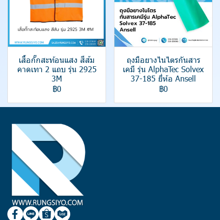
เสื้อกั๊กสะท้อนแสง สีส้ม
ถุงมือยางไนไตรกันสาร
คาดเทา 2 แถบ รุ่น 2925
เคมี รุ่น AlphaTec Solvex
3M
37-185 ยี่ห้อ Ansell
฿0
฿0