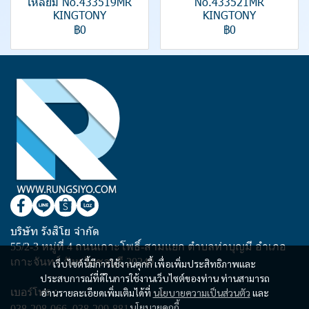
เหลี่ยม No.433519MR
No.433521MR
KINGTONY
KINGTONY
฿0
฿0
บริษัท รังสิโย จำกัด
55/2-3 หมู่ที่ 4 ถนนเกาะโพธิ์-สามแยก ตำบลท่าบุญมี อำเภอ
เกาะจันทร์ จังหวัดชลบุรี 20240
เว็บไซต์นี้มีการใช้งานคุกกี้ เพื่อเพิ่มประสิทธิภาพและ
ประสบการณ์ที่ดีในการใช้งานเว็บไซต์ของท่าน ท่านสามารถ
เบอร์โทร :
อ่านรายละเอียดเพิ่มเติมได้ที่
นโยบายความเป็นส่วนตัว
และ
นโยบายคุกกี้
038-208-066
,
038-209-881