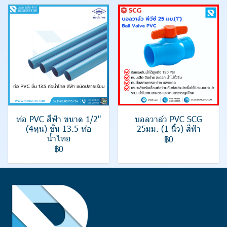
ท่อ PVC สีฟ้า ขนาด 1/2"
บอลวาล์ว PVC SCG
(4หุน) ชั้น 13.5 ท่อ
25มม. (1 นิ้ว) สีฟ้า
น้ำไทย
฿0
฿0