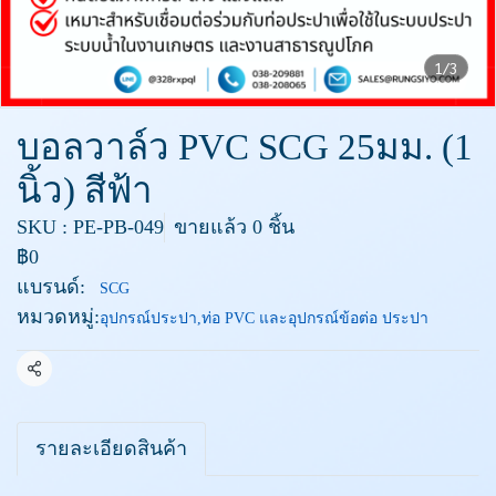
1/3
บอลวาล์ว PVC SCG 25มม. (1
นิ้ว) สีฟ้า
SKU : PE-PB-049
ขายแล้ว 0 ชิ้น
฿0
แบรนด์:
SCG
หมวดหมู่:
อุปกรณ์ประปา
,
ท่อ PVC และอุปกรณ์ข้อต่อ ประปา
แชร์
รายละเอียดสินค้า