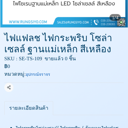
1/4
ไฟแฟลช ไฟกระพริบ โซล่า
เซลล์ ฐานแม่เหล็ก สีเหลือง
SKU : SE-TS-109
ขายแล้ว 0 ชิ้น
฿0
หมวดหมู่:
อุปกรณ์จราจร
แชร์
รายละเอียดสินค้า
ไฟกระพริบโซล่าเซลล์/ ไฟกระพริบ / สัญญาณไฟแฟลช