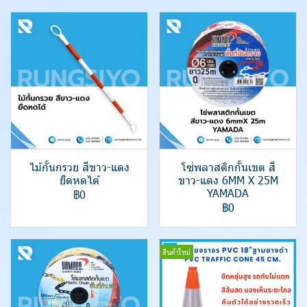
ไม้กั้นกรวย สีขาว-แดง
โซ่พลาสติกกั้นเขต สี
ยืดหดได้
ขาว-แดง 6MM X 25M
YAMADA
฿0
฿0
สินค้าใหม่