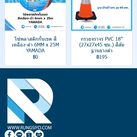
โซ่พลาสติกกั้นเขต สี
กรวยจราจร PVC 18"
เหลือง-ดำ 6MM x 25M
(27x27x45 ซม.) สีส้ม
YAMADA
ฐานยางดำ
฿0
฿195