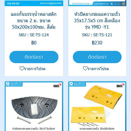
แผงกั้นบรรจุน้ำพลาสติก
หัวปิดยางชะลอความเร็ว
ขนาด 2 ม. ขนาด
35x17.5x5 cm สีเหลือง
50x200x100ซม. สีส้ม
รุ่น YMD -Y1
SKU : SE-TS-124
SKU : SE-TS-121
฿0
฿230
ติดต่อเรา
ติดต่อเรา
รายการโปรด
รายการโปรด