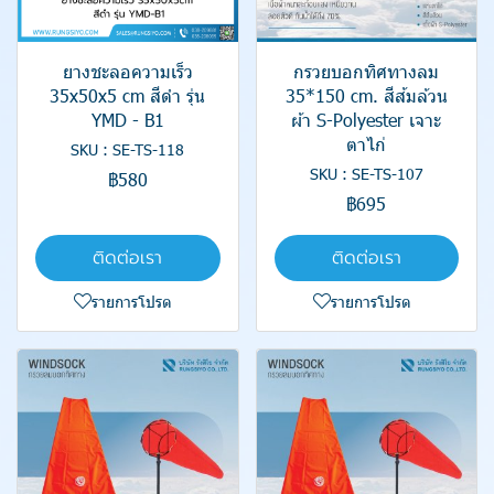
ยางชะลอความเร็ว
กรวยบอกทิศทางลม
35x50x5 cm สีดำ รุ่น
35*150 cm. สีส้มล้วน
YMD - B1
ผ้า S-Polyester เจาะ
ตาไก่
SKU : SE-TS-118
SKU : SE-TS-107
฿580
฿695
ติดต่อเรา
ติดต่อเรา
รายการโปรด
รายการโปรด