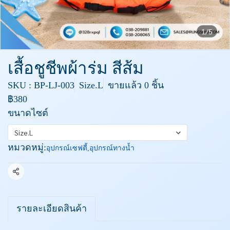
1/5
เสื้อชูชีพผ้าร่ม สีส้ม
SKU : BP-LJ-003
Size.L
ขายแล้ว 0 ชิ้น
฿380
ขนาดไซต์
Size.L
หมวดหมู่:
อุปกรณ์เซฟตี้
,
อุปกรณ์ทางน้ำ
แชร์
รายละเอียดสินค้า