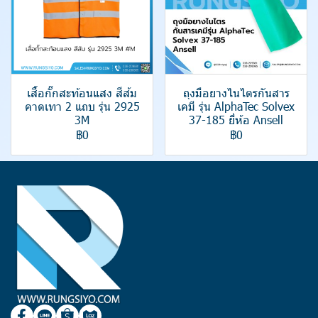
เสื้อกั๊กสะท้อนแสง สีส้ม
ถุงมือยางไนไตรกันสาร
คาดเทา 2 แถบ รุ่น 2925
เคมี รุ่น AlphaTec Solvex
3M
37-185 ยี่ห้อ Ansell
฿0
฿0