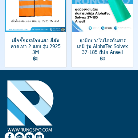
เสื้อกั๊กสะท้อนแสง สีส้ม
ถุงมือยางไนไตรกันสาร
คาดเทา 2 แถบ รุ่น 2925
เคมี รุ่น AlphaTec Solvex
3M
37-185 ยี่ห้อ Ansell
฿0
฿0