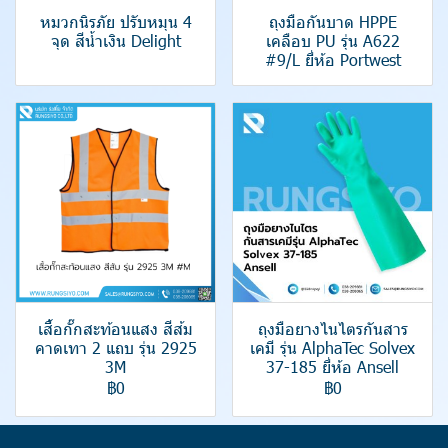
หมวกนิรภัย ปรับหมุน 4
ถุงมือกันบาด HPPE
จุด สีน้ำเงิน Delight
เคลือบ PU รุ่น A622
#9/L ยี่ห้อ Portwest
เสื้อกั๊กสะท้อนแสง สีส้ม
ถุงมือยางไนไตรกันสาร
คาดเทา 2 แถบ รุ่น 2925
เคมี รุ่น AlphaTec Solvex
3M
37-185 ยี่ห้อ Ansell
฿0
฿0