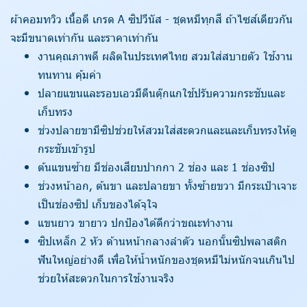
ผ้าคอมทวิว เนื้อดี เกรด A ซิปวีนัส - ชุดหมีทุกสี ถ้าไซส์เดียวกัน
จะมีขนาดเท่ากัน และราคาเท่ากัน
งานคุณภาพดี ผลิตในประเทศไทย สวมใส่สบายตัว ใช้งาน
ทนทาน คุ้มค่า
ปลายแขนและรอบเอวมีตีนตุ๊กแกใช้ปรับความกระชับและ
เก็บทรง
ช่วงปลายขามีซิปช่วยให้สวมใส่สะดวกและและเก็บทรงให้ดู
กระชับเข้ารูป
ต้นแขนซ้าย มีช่องเสียบปากกา 2 ช่อง และ 1 ช่องซิป
ช่วงหน้าอก, ต้นขา และปลายขา ทั้งซ้ายขวา มีกระเป๋าเจาะ
เป็นช่องซิป เก็บของได้จุใจ
แขนยาว ขายาว ปกป้องได้ดีกว่าขณะทำงาน
ซิปเหล็ก 2 หัว ด้านหน้ากลางลำตัว นอกนั้นซิปพลาสติก
ฟันใหญ่อย่างดี เพื่อให้น้ำหนักของชุดหมีไม่หนักจนเกินไป
ช่วยให้สะดวกในการใช้งานจริง