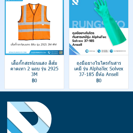
เสื้อกั๊กสะท้อนแสง สีส้ม
ถุงมือยางไนไตรกันสาร
คาดเทา 2 แถบ รุ่น 2925
เคมี รุ่น AlphaTec Solvex
3M
37-185 ยี่ห้อ Ansell
฿0
฿0