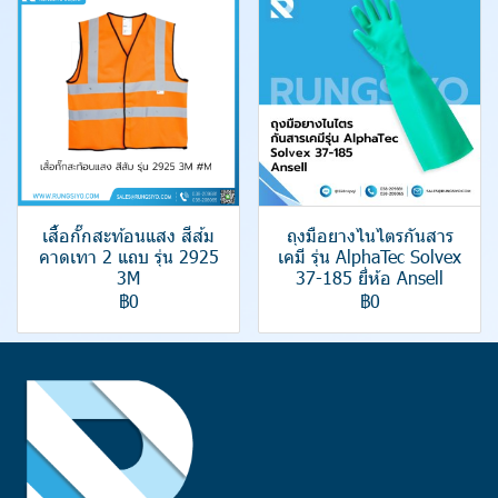
เสื้อกั๊กสะท้อนแสง สีส้ม
ถุงมือยางไนไตรกันสาร
คาดเทา 2 แถบ รุ่น 2925
เคมี รุ่น AlphaTec Solvex
3M
37-185 ยี่ห้อ Ansell
฿0
฿0