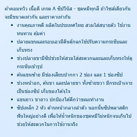
ผ้าคอมทวิว เนื้อดี เกรด A ซิปวีนัส - ชุดหมีทุกสี ถ้าไซส์เดียวกัน
จะมีขนาดเท่ากัน และราคาเท่ากัน
งานคุณภาพดี ผลิตในประเทศไทย สวมใส่สบายตัว ใช้งาน
ทนทาน คุ้มค่า
ปลายแขนและรอบเอวมีตีนตุ๊กแกใช้ปรับความกระชับและ
เก็บทรง
ช่วงปลายขามีซิปช่วยให้สวมใส่สะดวกและและเก็บทรงให้ดู
กระชับเข้ารูป
ต้นแขนซ้าย มีช่องเสียบปากกา 2 ช่อง และ 1 ช่องซิป
ช่วงหน้าอก, ต้นขา และปลายขา ทั้งซ้ายขวา มีกระเป๋าเจาะ
เป็นช่องซิป เก็บของได้จุใจ
แขนยาว ขายาว ปกป้องได้ดีกว่าขณะทำงาน
ซิปเหล็ก 2 หัว ด้านหน้ากลางลำตัว นอกนั้นซิปพลาสติก
ฟันใหญ่อย่างดี เพื่อให้น้ำหนักของชุดหมีไม่หนักจนเกินไป
ช่วยให้สะดวกในการใช้งานจริง