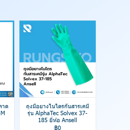
มคาด
ถุงมือยางไนไตรกันสารเคมี
3M
รุ่น AlphaTec Solvex 37-
185 ยี่ห้อ Ansell
฿0