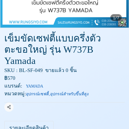
1/7
เข็มขัดเซฟตี้แบบครึ่งตัว
ตะขอใหญ่ รุ่น W737B
Yamada
SKU : BL-SF-049
ขายแล้ว 0 ชิ้น
฿570
แบรนด์:
YAMADA
หมวดหมู่:
อุปกรณ์เซฟตี้
,
อุปกรณ์สำหรับขึ้นที่สูง
แชร์
รายละเอียดสินค้า