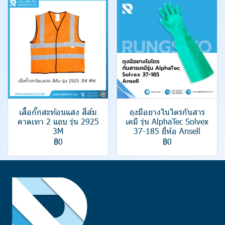
เสื้อกั๊กสะท้อนแสง สีส้ม
ถุงมือยางไนไตรกันสาร
คาดเทา 2 แถบ รุ่น 2925
เคมี รุ่น AlphaTec Solvex
3M
37-185 ยี่ห้อ Ansell
฿0
฿0