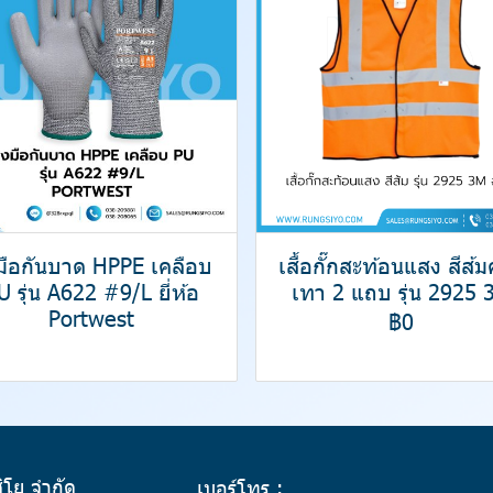
งมือกันบาด HPPE เคลือบ
เสื้อกั๊กสะท้อนแสง สีส้
U รุ่น A622 #9/L ยี่ห้อ
เทา 2 แถบ รุ่น 2925 
Portwest
฿0
สิโย จำกัด
เบอร์โทร :