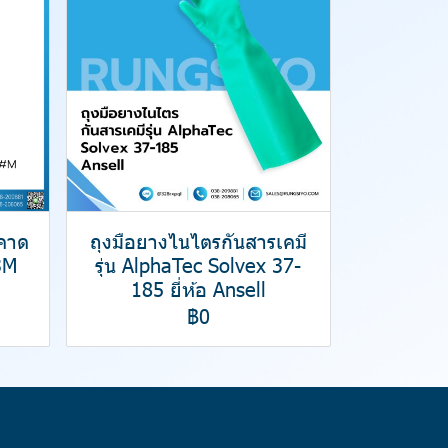
มคาด
ถุงมือยางไนไตรกันสารเคมี
3M
รุ่น AlphaTec Solvex 37-
185 ยี่ห้อ Ansell
฿0