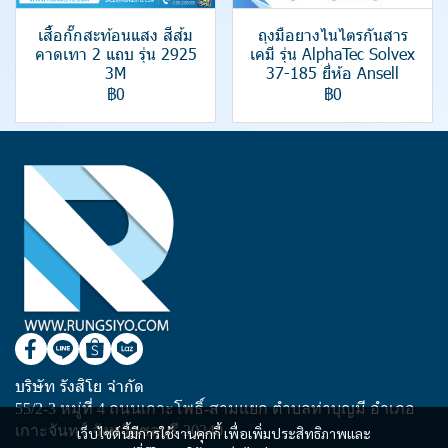
เสื้อกั๊กสะท้อนแสง สีส้ม
ถุงมือยางไนไตรกันสาร
คาดเทา 2 แถบ รุ่น 2925
เคมี รุ่น AlphaTec Solvex
3M
37-185 ยี่ห้อ Ansell
฿0
฿0
บริษัท รังสิโย จำกัด
55/2-3 หมู่ที่ 4 ถนนเกาะโพธิ์-สามแยก ตำบลท่าบุญมี อำเภอ
เกาะจันทร์ จังหวัดชลบุรี 20240
เว็บไซต์นี้มีการใช้งานคุกกี้ เพื่อเพิ่มประสิทธิภาพและ