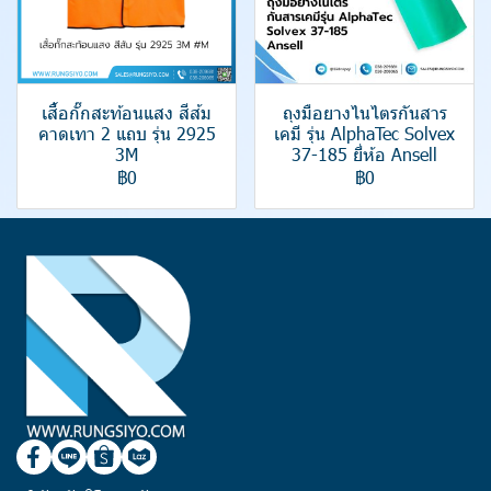
เสื้อกั๊กสะท้อนแสง สีส้ม
ถุงมือยางไนไตรกันสาร
คาดเทา 2 แถบ รุ่น 2925
เคมี รุ่น AlphaTec Solvex
3M
37-185 ยี่ห้อ Ansell
฿0
฿0