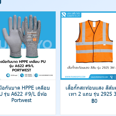
งมือกันบาด HPPE เคลือบ
เสื้อกั๊กสะท้อนแสง สีส้
U รุ่น A622 #9/L ยี่ห้อ
เทา 2 แถบ รุ่น 2925 
Portwest
฿0