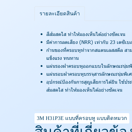
รายละเอียดสินค้า
สีส้มสดใส ทำให้มองเห็นได้อย่างชัดเจน
มีค่าการลดเสียง (NRR) เท่ากับ 23 เดซิเบ
ก้านของที่ครอบหูทำจากสแตนเลสสตีล สา
แข็งแรง ทนทาน
แผ่นรองฝาครอบหูออกแบบในลักษณะนุ่มพิเศษ
แผ่นรอบฝาครอบหูบรรจุสารลักษณะนุ่มพิเ
อุปกรณ์ป้องกันการสูญเสียการได้ยิน ใช้ปร
ส้มสดใส ทำให้มองเห็นได้อย่างชัดเจน
3M H31P3E แบบที่ครอบหู แบบติดหมวก
สินค้าที่เกี่ยวข้อ