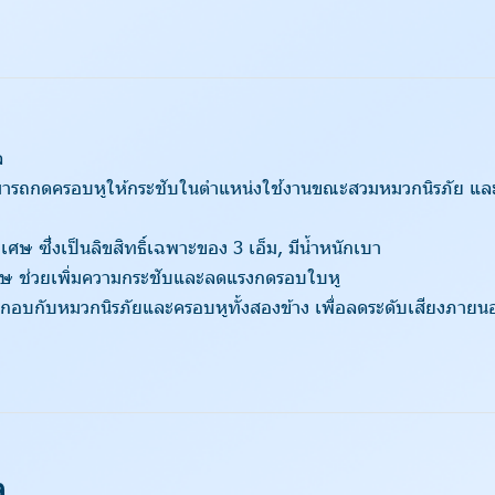
ล
มารถกดครอบหูให้กระชับในตำแหน่งใช้งานขณะสวมหมวกนิรภัย แล
 ซึ่งเป็นลิขสิทธิ์เฉพาะของ 3 เอ็ม, มีน้ำหนักเบา
ศษ ช่วยเพิ่มความกระชับและลดแรงกดรอบใบหู
ะกอบกับหมวกนิรภัยและครอบหูทั้งสองข้าง เพื่อลดระดับเสียงภายนอกท
ง