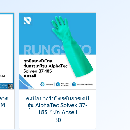
มคาด
ถุงมือยางไนไตรกันสารเคมี
3M
รุ่น AlphaTec Solvex 37-
185 ยี่ห้อ Ansell
฿0