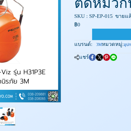
ติดหมวกน
SKU : SP-EP-015
ขายแล้
฿0
แบรนด์:
หมวดหมู่:
3M
อุปก
แชร์