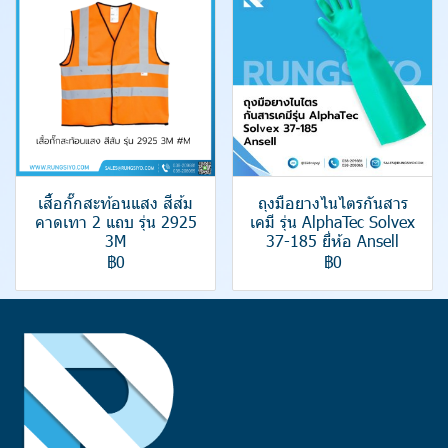
เสื้อกั๊กสะท้อนแสง สีส้ม
ถุงมือยางไนไตรกันสาร
คาดเทา 2 แถบ รุ่น 2925
เคมี รุ่น AlphaTec Solvex
3M
37-185 ยี่ห้อ Ansell
฿0
฿0