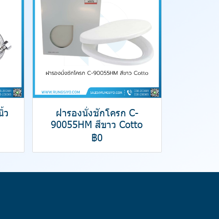
ิ้ว
ฝารองนั่งชักโครก C-
90055HM สีขาว Cotto
฿0