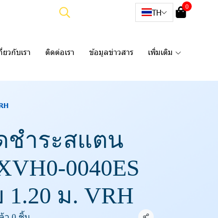
0
TH
กี่ยวกับเรา
ติดต่อเรา
ข้อมูลข่าวสาร
เพิ่มเติม
VRH
ีดชำระสแตน
 FXVH0-0040ES
 1.20 ม. VRH
ว 0 ชิ้น