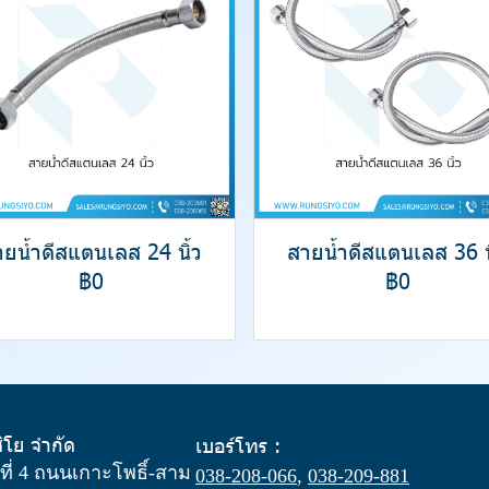
ยน้ำดีสแตนเลส 24 นิ้ว
สายน้ำดีสแตนเลส 36 น
฿0
฿0
สิโย จำกัด
เบอร์โทร :
ู่ที่ 4 ถนนเกาะโพธิ์-สาม
038-208-066
,
038-209-881