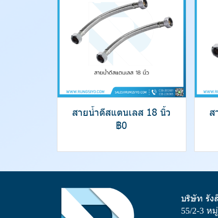
สายน้ำดีสแตนเลส 18 นิ้ว
สา
฿0
บริษัท รัง
55/2-3 หม