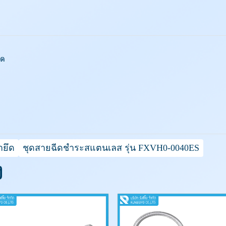
ึด
ายึด
ชุดสายฉีดชำระสแตนเลส รุ่น FXVH0-0040ES
ง