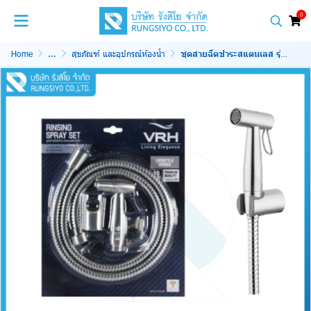
0
Home
...
สุขภัณฑ์ และอุปกรณ์ห้องน้ำ
ชุดสายฉีดชำระสแตนเลส รุ่น FXVH0-0040ES พร้อมสาย 1.20 ม. VRH