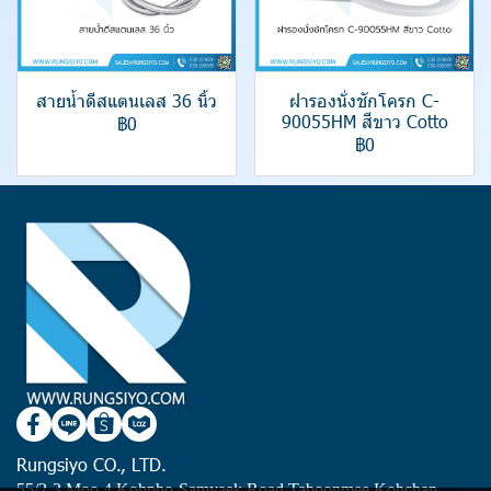
สายน้ำดีสแตนเลส 36 นิ้ว
ฝารองนั่งชักโครก C-
90055HM สีขาว Cotto
฿0
฿0
Rungsiyo CO., LTD.
55/2-3 Moo 4 Kohpho-Samyaek Road Taboonmee Kohchan