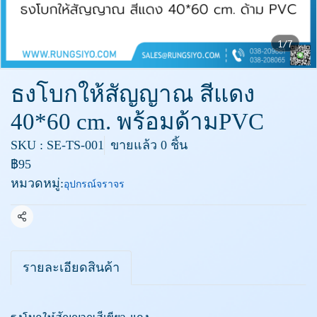
1/7
ธงโบกให้สัญญาณ สีแดง
40*60 cm. พร้อมด้ามPVC
SKU : SE-TS-001
ขายแล้ว 0 ชิ้น
฿95
หมวดหมู่:
อุปกรณ์จราจร
แชร์
รายละเอียดสินค้า
ธงโบกให้สัญญาณสีเขียว-แดง