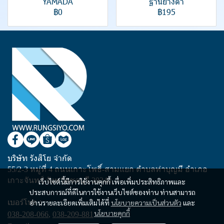
YAMADA
ฐานยางดำ
฿0
฿195
บริษัท รังสิโย จำกัด
55/2-3 หมู่ที่ 4 ถนนเกาะโพธิ์-สามแยก ตำบลท่าบุญมี อำเภอ
เกาะจันทร์ จังหวัดชลบุรี 20240
เว็บไซต์นี้มีการใช้งานคุกกี้ เพื่อเพิ่มประสิทธิภาพและ
ประสบการณ์ที่ดีในการใช้งานเว็บไซต์ของท่าน ท่านสามารถ
เบอร์โทร :
อ่านรายละเอียดเพิ่มเติมได้ที่
นโยบายความเป็นส่วนตัว
และ
นโยบายคุกกี้
038-208-066
,
038-209-881